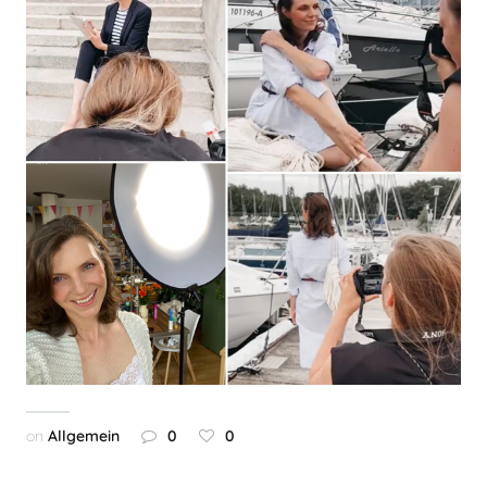
on
Allgemein
0
0