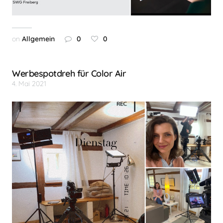
on
Allgemein
0
0
Werbespotdreh für Color Air
4. Mai 2021