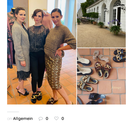
on
Allgemein
0
0