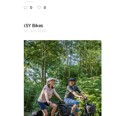
0
0
i:SY Bikes
20. Juni 2024